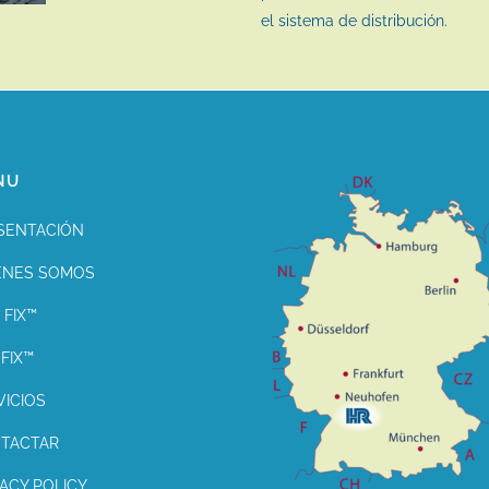
el sistema de distribución.
NU
SENTACIÓN
ENES SOMOS
 FIX™
FIX™
VICIOS
TACTAR
VACY POLICY