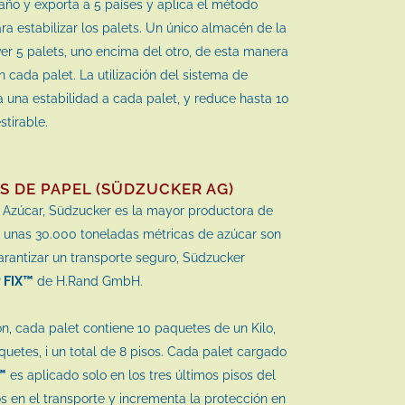
año y exporta a 5 países y aplica el método
 estabilizar los palets. Un único almacén de la
er 5 palets, uno encima del otro, de esta manera
n cada palet. La utilización del sistema de
a una estabilidad a cada palet, y reduce hasta 10
stirable.
S DE PAPEL (SÜDZUCKER AG)
 Azúcar, Südzucker es la mayor productora de
 unas 30.000 toneladas métricas de azúcar son
rantizar un transporte seguro, Südzucker
 FIX™
de H.Rand GmbH.
n, cada palet contiene 10 paquetes de un Kilo,
quetes, i un total de 8 pisos. Cada palet cargado
™
es aplicado solo en los tres últimos pisos del
os en el transporte y incrementa la protección en