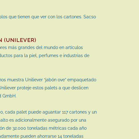
plos que tienen que ver con los cartones. Sacso
 (UNILEVER)
ores más grandes del mundo en artículos
uctos para la piel, perfumes e industrias de
nos muestra Uniliever “jabón ove” empaquetado
Uniliever proteje estos palets a que deslicen
d GmbH.
, cada palet puede aguantar 117 cartones y un
 alto es adicionalmente asegurado por una
ión de 32.000 toneladas métricas cada año
madamente pueden ahorrarse 14 toneladas