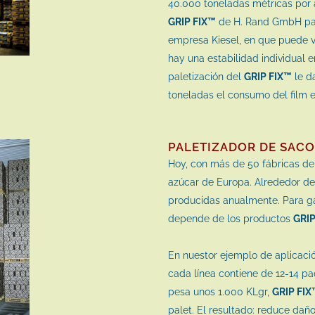
40.000 toneladas métricas por 
GRIP FIX™
de H. Rand GmbH para
empresa Kiesel, en que puede v
hay una estabilidad individual e
paletización del
GRIP FIX™
le d
toneladas el consumo del film e
PALETIZADOR DE SACO
Hoy, con más de 50 fábricas de
azúcar de Europa. Alrededor de
producidas anualmente. Para ga
depende de los productos
GRIP
En nuestor ejemplo de aplicació
cada línea contiene de 12-14 pa
pesa unos 1.000 KLgr,
GRIP FIX
palet. El resultado: reduce dañ