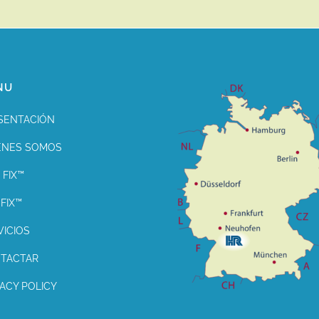
NU
SENTACIÓN
ENES SOMOS
 FIX™
FIX™
VICIOS
TACTAR
VACY POLICY