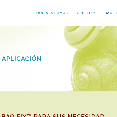
QUIENES SOMOS
GRIP FIX™
BAG F
 APLICACIÓN
 BAG FIX™ PARA
SUS
NECESIDAD